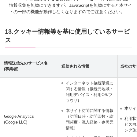
情報収集を無効にできますが、JavaScriptを無効にすると本サイ
トの一部の機能が動作しなくなりますのでご注意ください。
13.クッキー情報等を基に使用しているサービ
ス
情報送信先のサービス名
送信される情報
当社のサ
(事業者)
インターネット接続環境に
関する情報（接続元地域・
利用デバイス・利用OS/ブ
ラウザ)
本サイ
本サイト訪問に関する情報
Google Analytics
（訪問日時・訪問回数・訪
利用状
(Google LLC)
問頻度・流入経路・参照元
ビス向
情報）
ング施