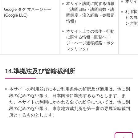
本サイ
本サイト訪問に関する情報
Google タグ マネージャー
（訪問日時・訪問回数・訪
利用状
(Google LLC)
問頻度・流入経路・参照元
ビス向
情報）
ング施
本サイト上での操作・行動
に関する情報（閲覧ペー
ジ・ページ遷移経路・ボタ
ンクリック）
14.準拠法及び管轄裁判所
本サイトの利用並びに本ご利用条件の解釈及び適用は、他に別
段の定めのない限り、日本国法に準拠するものとします。ま
た、本サイトの利用にかかわる全ての紛争については、他に別
段の定めのない限り、東京地方裁判所を第一審の専属管轄裁判
所とするものとします。