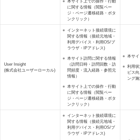
本サイト上での操作・行動
に関する情報（閲覧ペー
ジ・ページ遷移経路・ボタ
ンクリック）
インターネット接続環境に
関する情報（接続元地域・
利用デバイス・利用OS/ブ
ラウザ・IPアドレス)
本サイ
本サイト訪問に関する情報
User Insight
（訪問日時・訪問回数・訪
利用状
(株式会社ユーザーローカル)
問頻度・流入経路・参照元
ビス向
情報）
ング施
本サイト上での操作・行動
に関する情報（閲覧ペー
ジ・ページ遷移経路・ボタ
ンクリック）
インターネット接続環境に
関する情報（接続元地域・
利用デバイス・利用OS/ブ
ラウザ・IPアドレス)