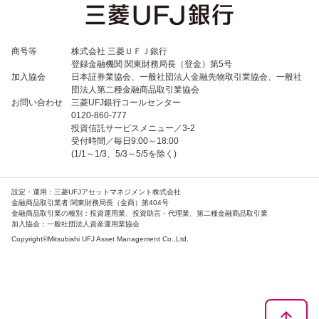
商号等
株式会社 三菱ＵＦＪ銀行
登録金融機関 関東財務局長（登金）第5号
加入協会
日本証券業協会、一般社団法人金融先物取引業協会、一般社
団法人第二種金融商品取引業協会
お問い合わせ
三菱UFJ銀行コールセンター
0120-860-777
投資信託サービスメニュー／3-2
受付時間／毎日9:00～18:00
(1/1～1/3、5/3～5/5を除く)
設定・運用：三菱UFJアセットマネジメント株式会社
金融商品取引業者 関東財務局長（金商）第404号
金融商品取引業の種別：投資運用業、投資助言・代理業、第二種金融商品取引業
加入協会：一般社団法人資産運用業協会
Copyright©Mitsubishi UFJ Asset Management Co.,Ltd.