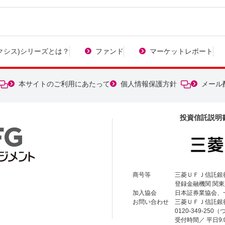
マクシス)シリーズとは？
ファンド
マーケットレポート
本サイトのご利用にあたって
個人情報保護方針
メール
投資信託説明
商号等
三菱ＵＦＪ信託銀
登録金融機関 関東
加入協会
日本証券業協会、
お問い合わせ
三菱ＵＦＪ信託銀
0120-349-2
受付時間／ 平日9: