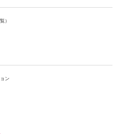
覧）
ョン