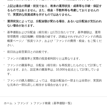
上記は過去の実績・状況であり、将来の運用状況・成果等を示唆・保証す
るものではありません。また、税金・手数料等を考慮しておりませんの
で、実質的な投資成果を示すものではありません。
運用状況によっては、分配金額が変わる場合、あるいは分配金が支払われ
ない場合があります。
基準価額および分配金（税引前）は1万口当たりです。基準価額は、運用
管理費用（信託報酬）控除後の値です。詳細はそれぞれのファンドの商品
概要ページ／「投資リスク」および「ファンドの費用・税金」をご覧くだ
さい。
前日比は前営業日との比較です。
ファンドの騰落率と実際の投資者利回りとは異なります。
ファンドの騰落率は、分配金（税引前）を再投資したものとして計算して
おります。また、設定来の騰落率は、10,000を起点として計算していま
す。
ファンドの購入価額によっては、収益分配金の一部または全部が、実質的
な元本の一部払戻しに相当する場合があります。
ホーム
ファンド
ファンド検索（基準価額一覧）