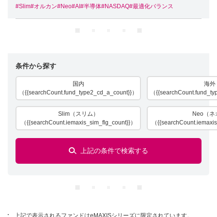
#Slim
#オルカン
#Neo
#AI
#半導体
#NASDAQ
#最適化バランス
ロ
ー
ド
中
条件から探す
国内
海外
（{{searchCount.fund_type2_cd_a_count}}）
（{{searchCount.fund_t
Slim（スリム）
Neo（ネ
（{{searchCount.iemaxis_sim_flg_count}}）
（{{searchCount.iemaxis
上記の条件で検索する
ロ
ー
ド
中
上記で表示されるファンドはeMAXISシリーズに限定されています。