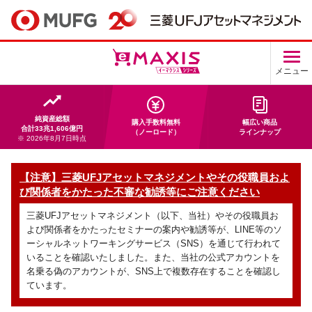
メニュー
純資産総額
購入手数料無料
幅広い商品
合計33兆1,606億円
（ノーロード）
ラインナップ
※ 2026年8月7日時点
【注意】三菱UFJアセットマネジメントやその役職員およ
び関係者をかたった不審な勧誘等にご注意ください
三菱UFJアセットマネジメント（以下、当社）やその役職員お
よび関係者をかたったセミナーの案内や勧誘等が、LINE等のソ
ーシャルネットワーキングサービス（SNS）を通じて行われて
いることを確認いたしました。また、当社の公式アカウントを
名乗る偽のアカウントが、SNS上で複数存在することを確認し
ています。