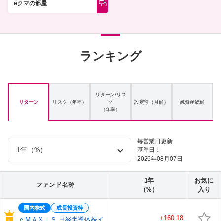
eクマの部屋
ランキング
リターン/リス
リターン
リスク（年率）
ク
設定額（月額）
純資産総額
（年率）
毎営業日更新
基準日：
2026年08月07日
1年
お気に
ファンド名称
（%）
入り
国内株式
成長投資枠
+160.18
ｅＭＡＸＩＳ 日経半導体株イ