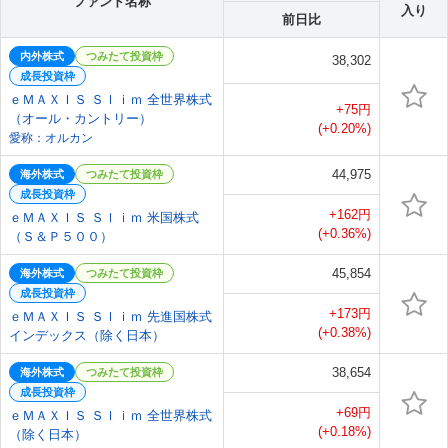
ファンド名称
入り
前日比
内外株式
つみたて投資枠
38,302
成長投資枠
ｅＭＡＸＩＳ Ｓｌｉｍ 全世界株式
+75円
（オール・カントリー）
(+0.20%)
愛称：オルカン
44,975
海外株式
つみたて投資枠
成長投資枠
+162円
ｅＭＡＸＩＳ Ｓｌｉｍ 米国株式
(+0.36%)
（Ｓ＆Ｐ５００）
45,854
海外株式
つみたて投資枠
成長投資枠
+173円
ｅＭＡＸＩＳ Ｓｌｉｍ 先進国株式
(+0.38%)
インデックス（除く日本）
38,654
海外株式
つみたて投資枠
成長投資枠
+69円
ｅＭＡＸＩＳ Ｓｌｉｍ 全世界株式
(+0.18%)
（除く日本）