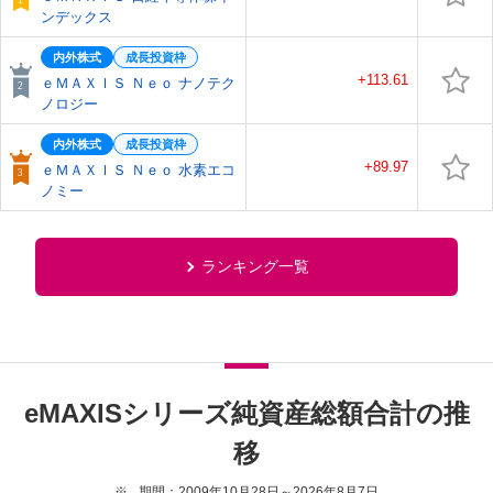
ンデックス
内外株式
成長投資枠
+113.61
ｅＭＡＸＩＳ Ｎｅｏ ナノテク
ノロジー
内外株式
成長投資枠
+89.97
ｅＭＡＸＩＳ Ｎｅｏ 水素エコ
ノミー
ランキング一覧
eMAXISシリーズ純資産総額合計の推
移
期間：2009年10月28日～2026年8月7日