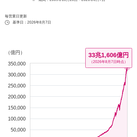
毎営業日更新
基準日：2026年8月7日
Chart
Chart with 4104 data points.
The chart has 1 X axis displaying Time. Data ranges from 2009-10-
（億円）
The chart has 1 Y axis displaying （億円）. Data ranges from 4.87 t
33兆1,606億円
（2026年8月7日時点）
350,000
300,000
250,000
200,000
150,000
100,000
50,000