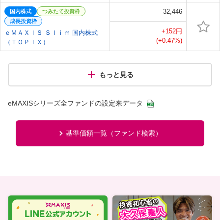
32,446
国内株式
つみたて投資枠
成長投資枠
+152円
ｅＭＡＸＩＳ Ｓｌｉｍ 国内株式
(+0.47%)
（ＴＯＰＩＸ）
もっと見る
eMAXISシリーズ全ファンドの設定来データ
基準価額一覧（ファンド検索）