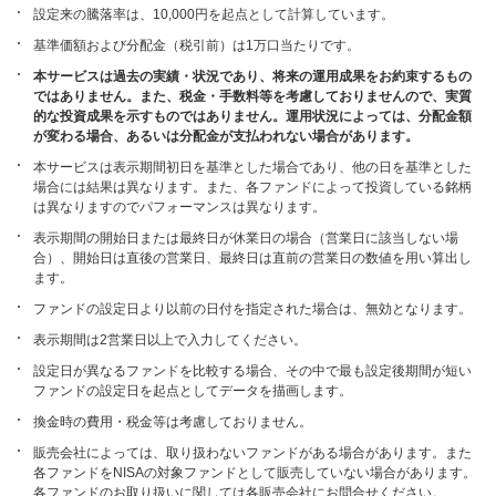
設定来の騰落率は、10,000円を起点として計算しています。
基準価額および分配金（税引前）は1万口当たりです。
本サービスは過去の実績・状況であり、将来の運用成果をお約束するもの
ではありません。また、税金・手数料等を考慮しておりませんので、実質
的な投資成果を示すものではありません。運用状況によっては、分配金額
が変わる場合、あるいは分配金が支払われない場合があります。
本サービスは表示期間初日を基準とした場合であり、他の日を基準とした
場合には結果は異なります。また、各ファンドによって投資している銘柄
は異なりますのでパフォーマンスは異なります。
表示期間の開始日または最終日が休業日の場合（営業日に該当しない場
合）、開始日は直後の営業日、最終日は直前の営業日の数値を用い算出し
ます。
ファンドの設定日より以前の日付を指定された場合は、無効となります。
表示期間は2営業日以上で入力してください。
設定日が異なるファンドを比較する場合、その中で最も設定後期間が短い
ファンドの設定日を起点としてデータを描画します。
換金時の費用・税金等は考慮しておりません。
販売会社によっては、取り扱わないファンドがある場合があります。また
各ファンドをNISAの対象ファンドとして販売していない場合があります。
各ファンドのお取り扱いに関しては各販売会社にお問合せください。