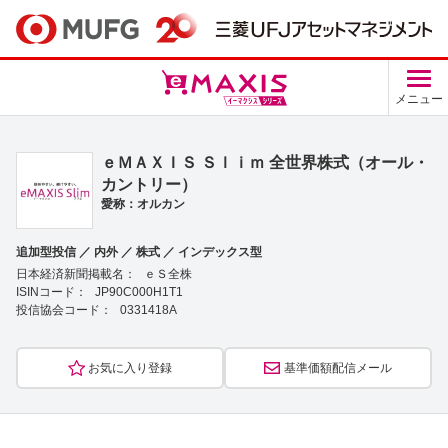
メニュー
ｅＭＡＸＩＳ Ｓｌｉｍ 全世界株式（オール・
カントリー）
愛称：オルカン
追加型投信 ／ 内外 ／ 株式 ／ インデックス型
日本経済新聞掲載名：
ｅＳ全株
ISINコード：
JP90C000H1T1
投信協会コード：
0331418A
お気に入り登録
基準価額配信メール