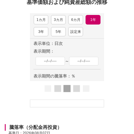
基準価額および純資産総額の推移
1カ月
3カ月
6カ月
1年
3年
5年
設定来
表示単位：日次
表示期間：
～
表示期間の騰落率：
％
ロ
ー
ド
中
騰落率（分配金再投資）
基準日：
2026年08月07日