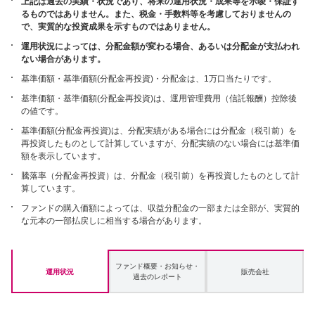
上記は過去の実績・状況であり、将来の運用状況・成果等を示唆・保証す
るものではありません。また、税金・手数料等を考慮しておりませんの
で、実質的な投資成果を示すものではありません。
運用状況によっては、分配金額が変わる場合、あるいは分配金が支払われ
ない場合があります。
基準価額・基準価額(分配金再投資)・分配金は、1万口当たりです。
基準価額・基準価額(分配金再投資)は、運用管理費用（信託報酬）控除後
の値です。
基準価額(分配金再投資)は、分配実績がある場合には分配金（税引前）を
再投資したものとして計算していますが、分配実績のない場合には基準価
額を表示しています。
騰落率（分配金再投資）は、分配金（税引前）を再投資したものとして計
算しています。
ファンドの購入価額によっては、収益分配金の一部または全部が、実質的
な元本の一部払戻しに相当する場合があります。
ファンド概要・お知らせ・
運用状況
販売会社
過去のレポート