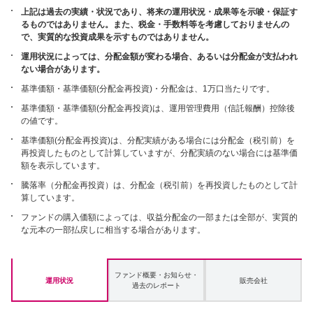
上記は過去の実績・状況であり、将来の運用状況・成果等を示唆・保証す
るものではありません。また、税金・手数料等を考慮しておりませんの
で、実質的な投資成果を示すものではありません。
運用状況によっては、分配金額が変わる場合、あるいは分配金が支払われ
ない場合があります。
基準価額・基準価額(分配金再投資)・分配金は、1万口当たりです。
基準価額・基準価額(分配金再投資)は、運用管理費用（信託報酬）控除後
の値です。
基準価額(分配金再投資)は、分配実績がある場合には分配金（税引前）を
再投資したものとして計算していますが、分配実績のない場合には基準価
額を表示しています。
騰落率（分配金再投資）は、分配金（税引前）を再投資したものとして計
算しています。
ファンドの購入価額によっては、収益分配金の一部または全部が、実質的
な元本の一部払戻しに相当する場合があります。
ファンド概要・お知らせ・
運用状況
販売会社
過去のレポート