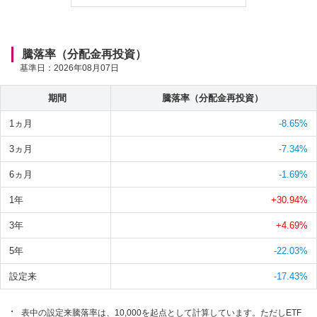
騰落率（分配金再投資）
基準日：
2026年08月07日
期間
騰落率（分配金再投資）
1ヵ月
-8.65
%
3ヵ月
-7.34
%
6ヵ月
-1.69
%
1年
+30.94
%
3年
+4.69
%
5年
-22.03
%
設定来
-17.43
%
表中の設定来騰落率は、10,000を起点として計算しています。ただしETF