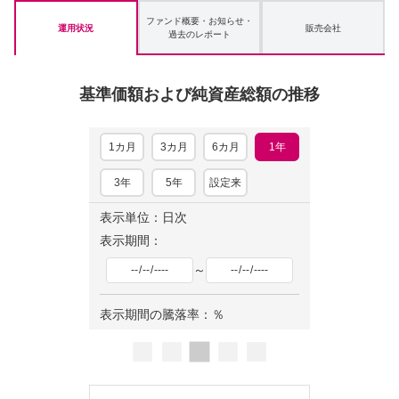
ファンド概要・お知らせ・
運用状況
販売会社
過去のレポート
基準価額および純資産総額の推移
1カ月
3カ月
6カ月
1年
3年
5年
設定来
表示単位：日次
表示期間：
～
表示期間の騰落率：
％
ロ
ー
ド
中