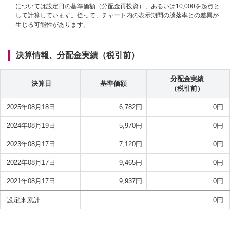
については設定日の基準価額（分配金再投資）、あるいは10,000を起点と
して計算しています。従って、チャート内の表示期間の騰落率との差異が
生じる可能性があります。
決算情報、分配金実績（税引前）
分配金実績
決算日
基準価額
（税引前）
2025年08月18日
6,782
円
0
円
2024年08月19日
5,970
円
0
円
2023年08月17日
7,120
円
0
円
2022年08月17日
9,465
円
0
円
2021年08月17日
9,937
円
0
円
設定来累計
0
円