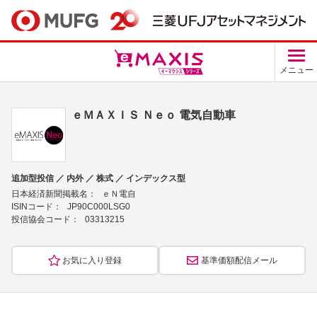
メニュー
ｅＭＡＸＩＳ Ｎｅｏ 電気自動車
追加型投信 ／ 内外 ／ 株式 ／ インデックス型
日本経済新聞掲載名：
ｅＮ電自
ISINコード：
JP90C000LSG0
投信協会コード：
03313215
お気に入り登録
基準価額配信メール