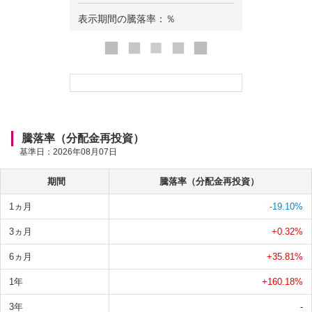
表示期間の騰落率：
％
ロ
ー
ド
中
騰落率（分配金再投資）
基準日：
2026年08月07日
期間
騰落率（分配金再投資）
1ヵ月
-19.10
%
3ヵ月
+0.32
%
6ヵ月
+35.81
%
1年
+160.18
%
3年
-