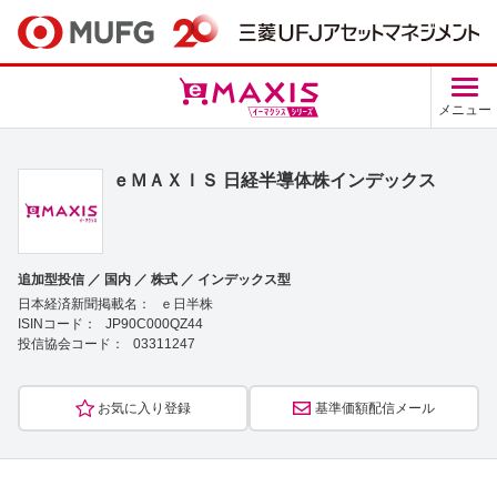
メニュー
ｅＭＡＸＩＳ 日経半導体株インデックス
追加型投信 ／ 国内 ／ 株式 ／ インデックス型
日本経済新聞掲載名：
ｅ日半株
ISINコード：
JP90C000QZ44
投信協会コード：
03311247
お気に入り登録
基準価額配信メール