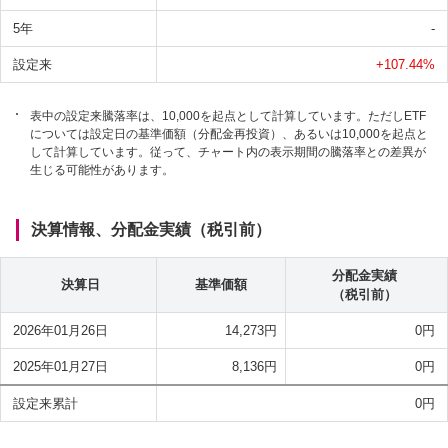
5年
-
設定来
+107.44
%
表中の設定来騰落率は、10,000を起点として計算しています。ただしETF
については設定日の基準価額（分配金再投資）、あるいは10,000を起点と
して計算しています。従って、チャート内の表示期間の騰落率との差異が
生じる可能性があります。
決算情報、分配金実績（税引前）
分配金実績
決算日
基準価額
（税引前）
2026年01月26日
14,273
円
0
円
2025年01月27日
8,136
円
0
円
設定来累計
0
円