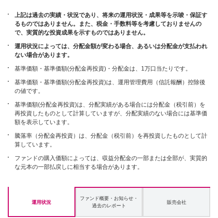
上記は過去の実績・状況であり、将来の運用状況・成果等を示唆・保証す
るものではありません。また、税金・手数料等を考慮しておりませんの
で、実質的な投資成果を示すものではありません。
運用状況によっては、分配金額が変わる場合、あるいは分配金が支払われ
ない場合があります。
基準価額・基準価額(分配金再投資)・分配金は、1万口当たりです。
基準価額・基準価額(分配金再投資)は、運用管理費用（信託報酬）控除後
の値です。
基準価額(分配金再投資)は、分配実績がある場合には分配金（税引前）を
再投資したものとして計算していますが、分配実績のない場合には基準価
額を表示しています。
騰落率（分配金再投資）は、分配金（税引前）を再投資したものとして計
算しています。
ファンドの購入価額によっては、収益分配金の一部または全部が、実質的
な元本の一部払戻しに相当する場合があります。
ファンド概要・お知らせ・
運用状況
販売会社
過去のレポート