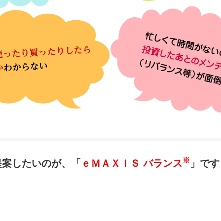
※
提案したいのが、「
ｅＭＡＸＩＳ バランス
」です