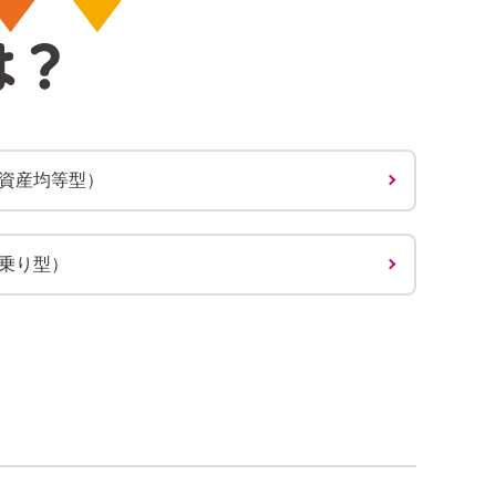
４資産均等型）
波乗り型）