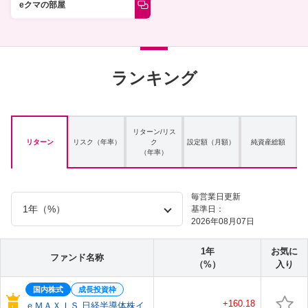
eクマの部屋
ランキング
リターン/リス
リターン
リスク（年率）
ク
設定額（月額）
純資産総額
（年率）
毎営業日更新
基準日：
2026年08月07日
1年
お気に
ファンド名称
（%）
入り
国内株式
成長投資枠
+160.18
ｅＭＡＸＩＳ 日経半導体株イ