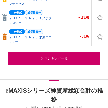
ンデックス
内外株式
成長投資枠
+113.61
ｅＭＡＸＩＳ Ｎｅｏ ナノテク
ノロジー
内外株式
成長投資枠
+89.97
ｅＭＡＸＩＳ Ｎｅｏ 水素エコ
ノミー
ランキング一覧
eMAXISシリーズ純資産総額合計の推
移
期間：2009年10月28日～2026年8月7日