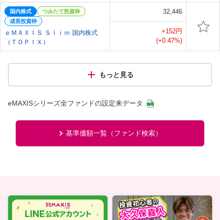
32,446
国内株式
つみたて投資枠
成長投資枠
+152円
ｅＭＡＸＩＳ Ｓｌｉｍ 国内株式
(+0.47%)
（ＴＯＰＩＸ）
もっと見る
eMAXISシリーズ全ファンドの設定来データ
基準価額一覧（ファンド検索）