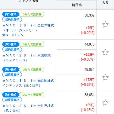
ファンド名称
入り
前日比
内外株式
つみたて投資枠
38,302
成長投資枠
ｅＭＡＸＩＳ Ｓｌｉｍ 全世界株式
+75円
（オール・カントリー）
(+0.20%)
愛称：オルカン
44,975
海外株式
つみたて投資枠
成長投資枠
+162円
ｅＭＡＸＩＳ Ｓｌｉｍ 米国株式
(+0.36%)
（Ｓ＆Ｐ５００）
45,854
海外株式
つみたて投資枠
成長投資枠
+173円
ｅＭＡＸＩＳ Ｓｌｉｍ 先進国株式
(+0.38%)
インデックス（除く日本）
38,654
海外株式
つみたて投資枠
成長投資枠
+69円
ｅＭＡＸＩＳ Ｓｌｉｍ 全世界株式
(+0.18%)
（除く日本）