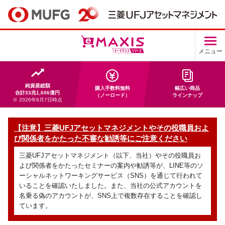
メニュー
純資産総額
購入手数料無料
幅広い商品
合計33兆1,606億円
（ノーロード）
ラインナップ
※ 2026年8月7日時点
【注意】三菱UFJアセットマネジメントやその役職員およ
び関係者をかたった不審な勧誘等にご注意ください
三菱UFJアセットマネジメント（以下、当社）やその役職員お
よび関係者をかたったセミナーの案内や勧誘等が、LINE等のソ
ーシャルネットワーキングサービス（SNS）を通じて行われて
いることを確認いたしました。また、当社の公式アカウントを
名乗る偽のアカウントが、SNS上で複数存在することを確認し
ています。