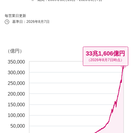
毎営業日更新
基準日：2026年8月7日
Chart
Chart with 4104 data points.
The chart has 1 X axis displaying Time. Data ranges from 2009-10-
（億円）
The chart has 1 Y axis displaying （億円）. Data ranges from 4.87 t
33兆1,606億円
（2026年8月7日時点）
350,000
300,000
250,000
200,000
150,000
100,000
50,000